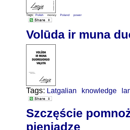
Tags:
Polish
money
Poland
power
Volūda ir muna du
Tags:
Latgalian
knowledge
la
Szczęście pomnoży
pieniądze