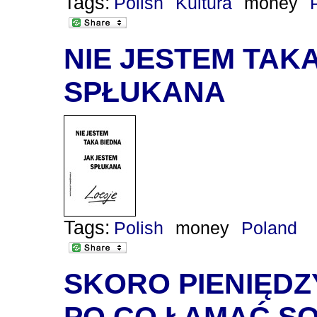
Tags:
Polish
Kultura
money
NIE JESTEM TAK
SPŁUKANA
Tags:
Polish
money
Poland
SKORO PIENIĘDZY
PO CO ŁAMAĆ SO