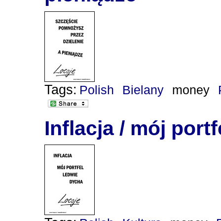
Tags:
Polish
Bielany
money
Inflacja / mój port