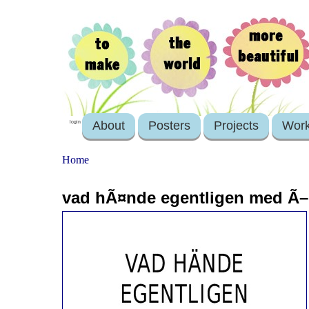
About
Posters
Projects
Wor
login
Home
vad hÃ¤nde egentligen med Ã–