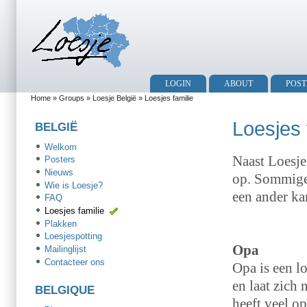
LOGIN
ABOUT
POST
Home
»
Groups
»
Loesje België
» Loesjes familie
Loesjes 
BELGIË
Welkom
Naast Loesje
Posters
Nieuws
op. Sommige 
Wie is Loesje?
een ander kar
FAQ
Loesjes familie
Plakken
Loesjespotting
Opa
Mailinglijst
Contacteer ons
Opa is een l
en laat zich
BELGIQUE
heeft veel op