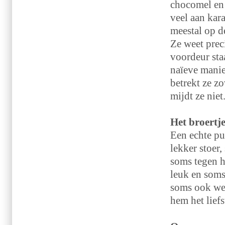
chocomel en 
veel aan kar
meestal op d
Ze weet preci
voordeur sta
naïeve manie
betrekt ze z
mijdt ze niet
Het broertj
Een echte pu
lekker stoer
soms tegen ha
leuk en soms
soms ook wel 
hem het lief