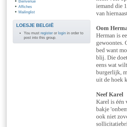
Bienvenue
iemand die 1
Affiches
Mailinglist
van hiernaas
LOESJE BELGIË
Oom Herm
You must
register
or
login
in order to
Herman is ee
post into this group.
gewoontes. O
bed want mor
blij. Die do
eens wat wil
burgerlijk, 
uit de hoek 
Neef Karel
Karel is één
bakje 'onbem
ook niet zove
sollicitatieb