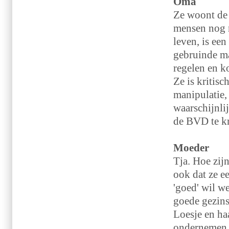
Oma
Ze woont de 
mensen nog n
leven, is een
gebruinde man
regelen en k
Ze is kritis
manipulatie,
waarschijnlij
de BVD te k
Moeder
Tja. Hoe zij
ook dat ze e
'goed' wil we
goede gezins
Loesje en haa
ondernemen, 