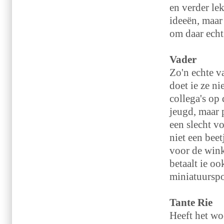
en verder lek
ideeën, maar
om daar echt
Vader
Zo'n echte v
doet ie ze ni
collega's op 
jeugd, maar p
een slecht v
niet een bee
voor de wink
betaalt ie oo
miniatuursp
Tante Rie
Heeft het wo