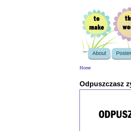
About
Poste
login
Home
Odpuszczasz zy