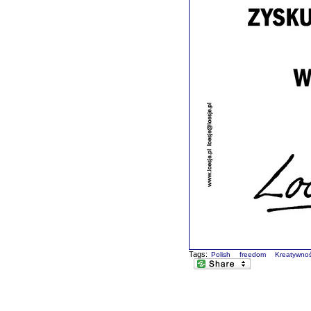
Tags:
Polish
freedom
Kreatywno