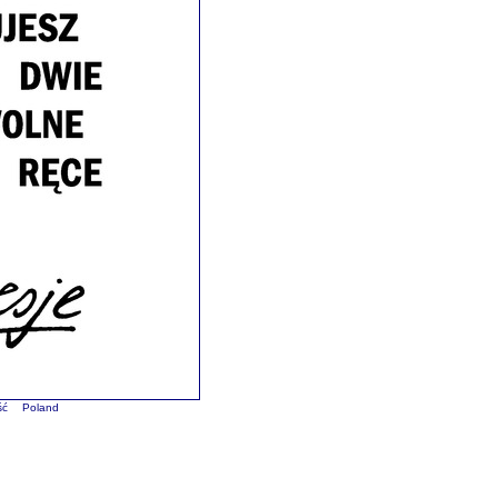
ść
Poland