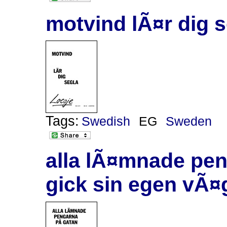
motvind lÃ¤r dig 
Tags:
Swedish
EG
Sweden
alla lÃ¤mnade pe
gick sin egen vÃ¤