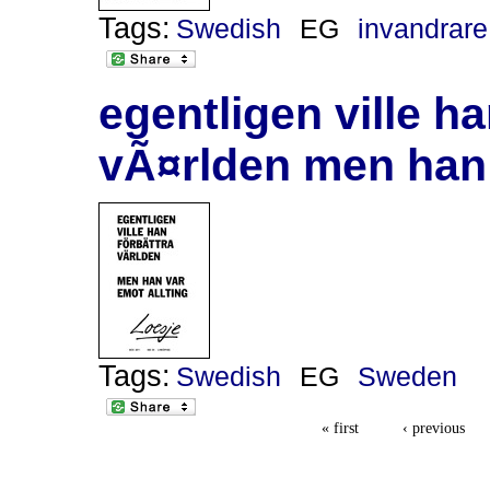
Tags:
Swedish
EG
invandrare
egentligen ville h
vÃ¤rlden men han 
Tags:
Swedish
EG
Sweden
« first
‹ previous