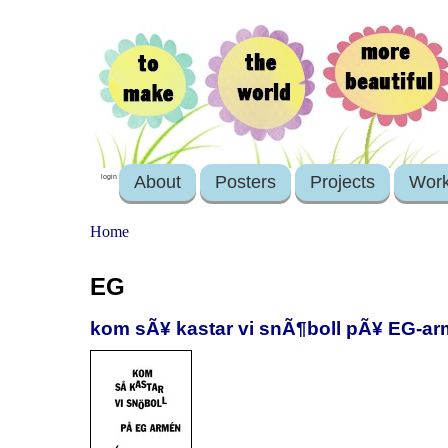
About
Posters
Projects
Wor
login
Home
EG
kom sÃ¥ kastar vi snÃ¶boll pÃ¥ EG-arm