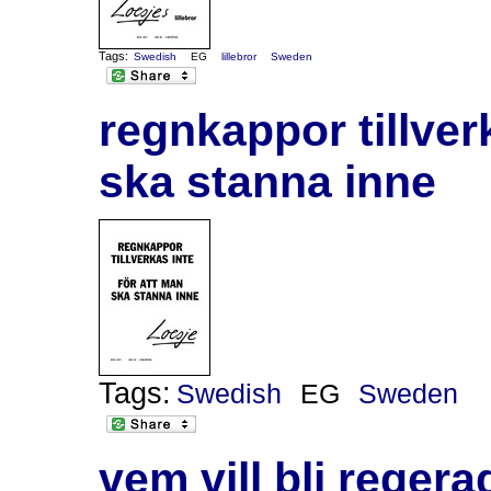
Tags:
Swedish
EG
lillebror
Sweden
regnkappor tillver
ska stanna inne
Tags:
Swedish
EG
Sweden
vem vill bli reger