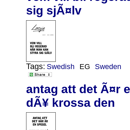
sig sjÃ¤lv
Tags:
Swedish
EG
Sweden
antag att det Ã¤r 
dÃ¥ krossa den