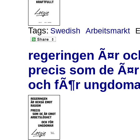
Tags:
Swedish
Arbeitsmarkt
regeringen Ã¤r o
precis som de Ã¤r
och fÃ¶r ungdoma