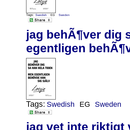
Tags:
Swedish
EG
Sweden
jag behÃ¶ver dig 
egentligen behÃ¶v
Tags:
Swedish
EG
Sweden
jag vet inte riktig