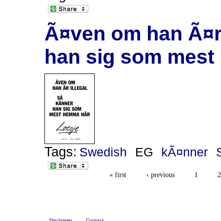
Ã¤ven om han Ã¤r 
han sig som mest
Tags:
Swedish
EG
kÃ¤nner
« first
‹ previous
1
2
Disclaimer
Contact