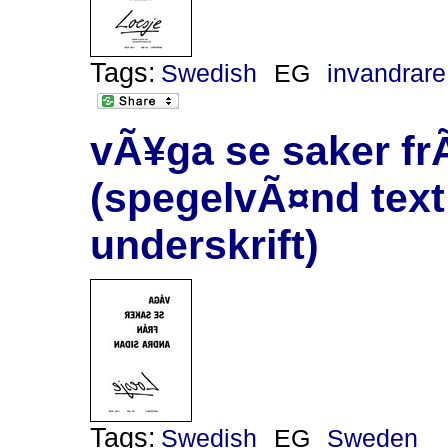
Tags:
Swedish
EG
invandrare
vÃ¥ga se saker fr
(spegelvÃ¤nd text
underskrift)
Tags:
Swedish
EG
Sweden