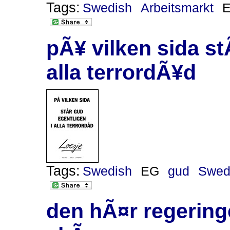
Tags:
Swedish
Arbeitsmarkt
pÃ¥ vilken sida st
alla terrordÃ¥d
Tags:
Swedish
EG
gud
Swed
den hÃ¤r regering