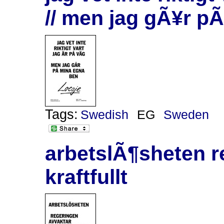
// men jag gÃ¥r p
Tags:
Swedish
EG
Sweden
arbetslÃ¶sheten r
kraftfullt