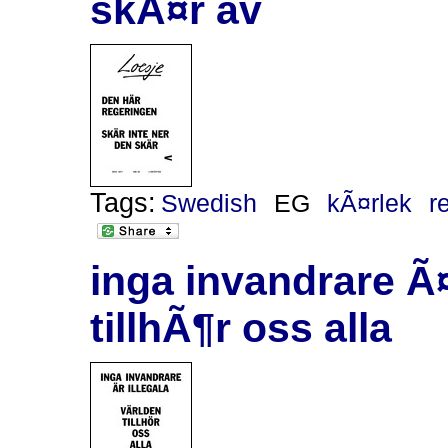
skÃ¤r av
Tags:
Swedish
EG
kÃ¤rlek
r
inga invandrare Ã¤
tillhÃ¶r oss alla