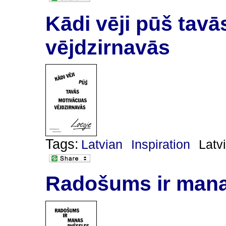
Kādi vēji pūš tavā
vējdzirnavās
Tags:
Latvian
Inspiration
Latv
Radošums ir mana