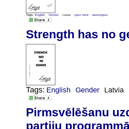
Tags:
English
Gender
Latvia
open mind
stereotypes
Strength has no g
Tags:
English
Gender
Latvia
Pirmsvēlēšanu uzd
partiju programm