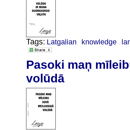
Tags:
Latgalian
knowledge
la
Pasoki maņ mīleib
volūdā