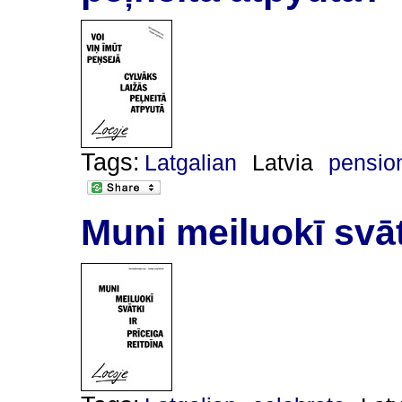
Tags:
Latgalian
Latvia
pensio
Muni meiluokī svātk