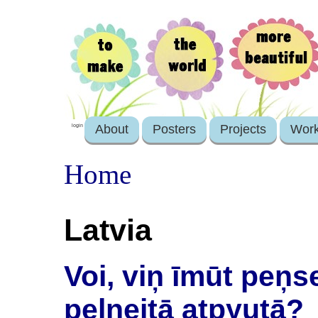
About
Posters
Projects
Wor
login
Home
Latvia
Voi, viņ īmūt peņse
peļneitā atpyutā?