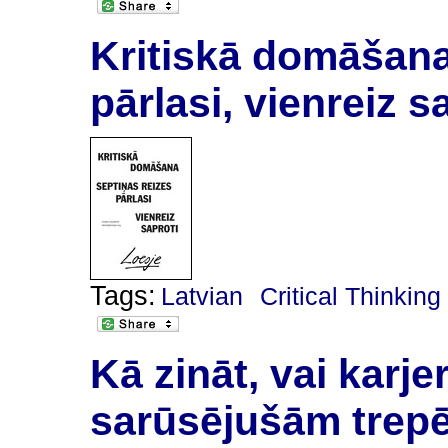
Kritiskā domāšana 
pārlasi, vienreiz s
Tags:
Latvian
Critical Thinking
Kā zināt, vai karj
sarūsējušām trep