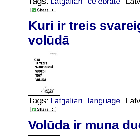
Tags:
Latgalian
celebrate
Latv
Kuri ir treis svare
volūdā
Tags:
Latgalian
language
Latv
Volūda ir muna du