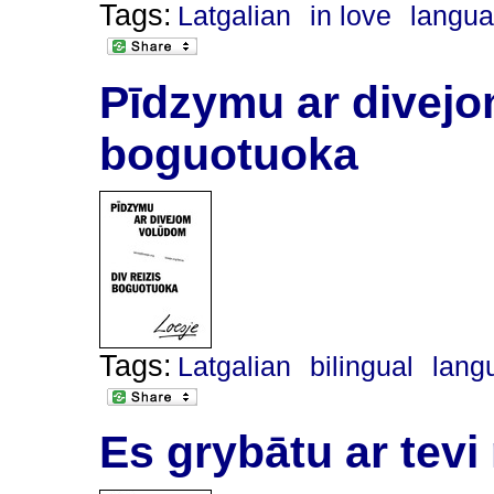
Tags:
Latgalian
in love
langu
Pīdzymu ar divejo
boguotuoka
Tags:
Latgalian
bilingual
lang
Es grybātu ar tevi