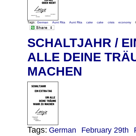
Tags:
German
Aunt Rita
Aunt Rita
cake
cake
crisis
economy
SCHALTJAHR / EI
ALLE DEINE TRÄ
MACHEN
Tags:
German
February 29th