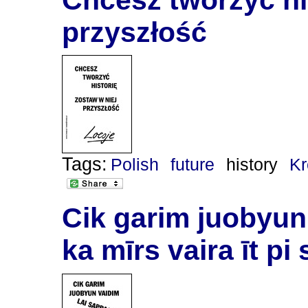
przyszłość
Tags:
Polish
future
history
Kr
Cik garim juobyun 
ka mīrs vaira īt pi 