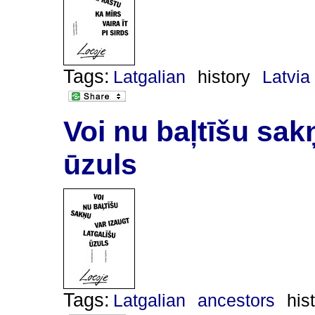
Tags:
Latgalian
history
Latvia
Voi nu baļtīšu sak
ūzuls
Tags:
Latgalian
ancestors
his