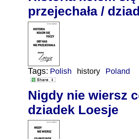
przejechała / dzia
Tags:
Polish
history
Poland
Nigdy nie wiersz co
dziadek Loesje