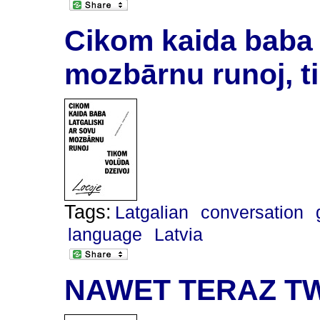
Cikom kaida baba l
mozbārnu runoj, t
Tags:
Latgalian
conversation
language
Latvia
NAWET TERAZ TW