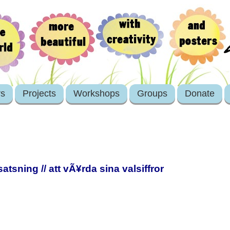
rs
Projects
Workshops
Groups
Donate
tsning // att vÃ¥rda sina valsiffror