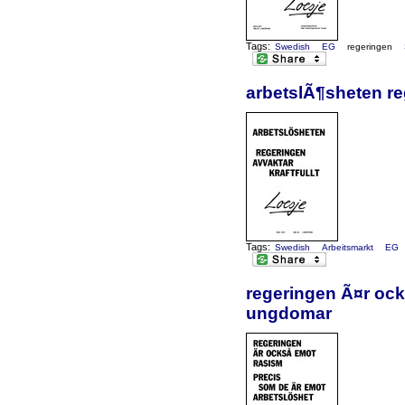
Tags:
Swedish
EG
regeringen
arbetslÃ¶sheten reg
Tags:
Swedish
Arbeitsmarkt
EG
regeringen Ã¤r ock
ungdomar