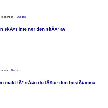
regeringen
Sweden
n skÃ¤r inte ner den skÃ¤r av
eringen
Sweden
gen makt fÃ¶rrÃ¤n du lÃ¥ter den bestÃ¤mma