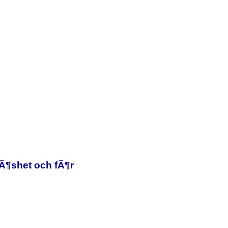
Ã¶shet och fÃ¶r