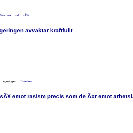
Sweden
val
vÃ¥r
eringen avvaktar kraftfullt
regeringen
Sweden
sÃ¥ emot rasism precis som de Ã¤r emot arbetsl