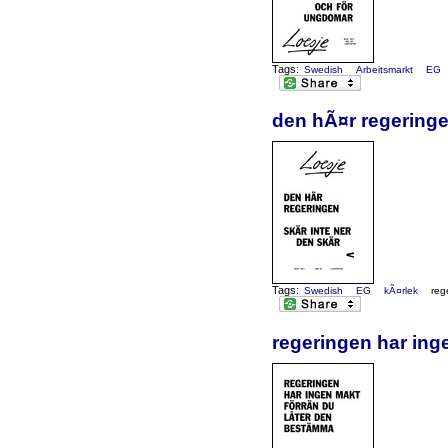
Tags:
Swedish
Arbeitsmarkt
EG
den hÃ¤r regeringe
Tags:
Swedish
EG
kÃ¤rlek
reg
regeringen har in