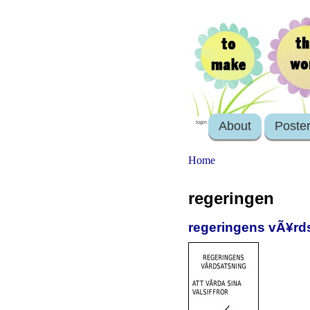
About
Poste
login
Home
regeringen
regeringens vÃ¥rdsa