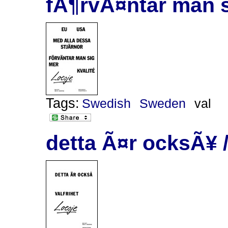
fÃ¶rvÃ¤ntar man s
Tags:
Swedish
Sweden
val
detta Ã¤r ocksÃ¥ /