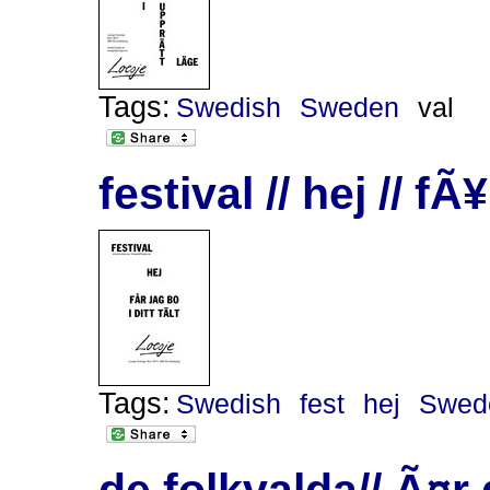
Tags:
Swedish
Sweden
val
festival // hej // fÃ
Tags:
Swedish
fest
hej
Swed
de folkvalda// Ã¤r