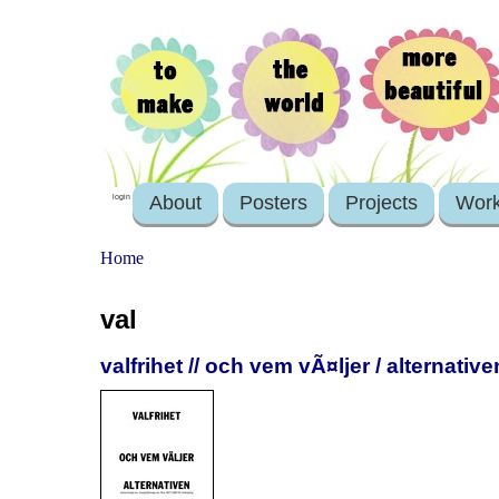
About
Posters
Projects
Wor
login
Home
val
valfrihet // och vem vÃ¤ljer / alternative