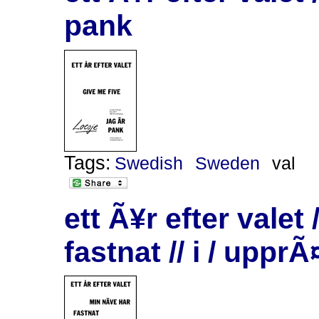
pank
Tags:
Swedish
Sweden
val
ett Ã¥r efter valet
fastnat // i / upprÃ