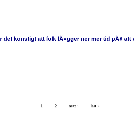
¤r det konstigt att folk lÃ¤gger ner mer tid pÃ¥ at
t
l
1
2
next ›
last »