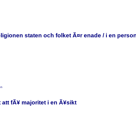
religionen staten och folket Ã¤r enade / i en perso
en
t att fÃ¥ majoritet i en Ã¥sikt