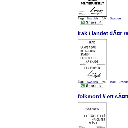
Tags:
Swedish
folk
Sweden
Irak / landet dÃ¤r 
Tags:
Swedish
folk
land
Swed
folkmord // ett sÃ¤t