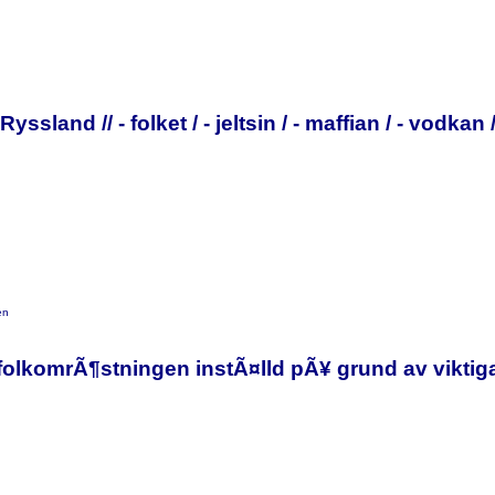
sland // - folket / - jeltsin / - maffian / - vodkan
en
 folkomrÃ¶stningen instÃ¤lld pÃ¥ grund av vikti