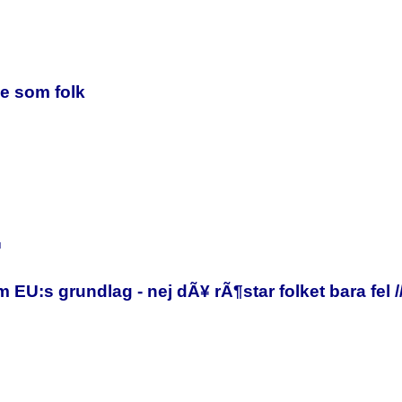
de som folk
l
 EU:s grundlag - nej dÃ¥ rÃ¶star folket bara fel 