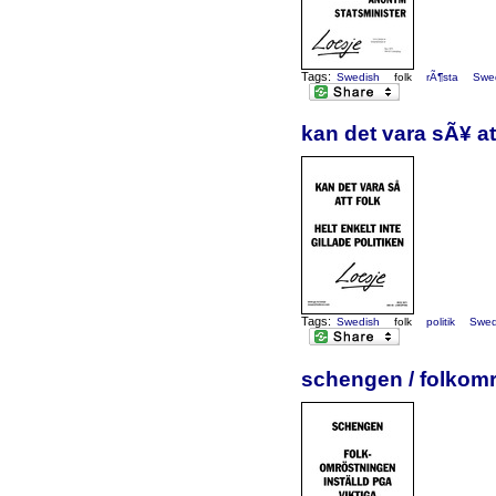
Tags:
Swedish
folk
rÃ¶sta
Swe
kan det vara sÃ¥ att
Tags:
Swedish
folk
politik
Swe
schengen / folkomr