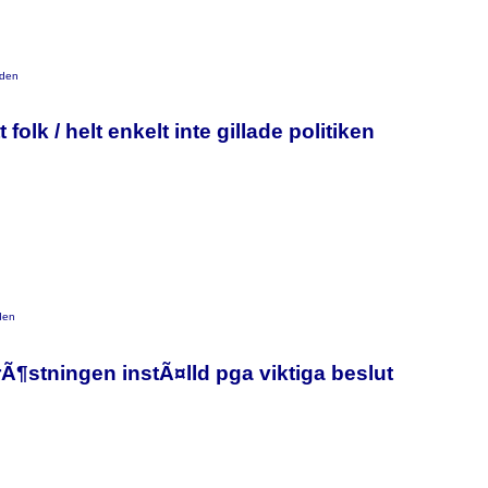
den
 folk / helt enkelt inte gillade politiken
den
Ã¶stningen instÃ¤lld pga viktiga beslut