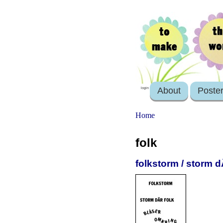
About
Poste
login
Home
folk
folkstorm / storm d