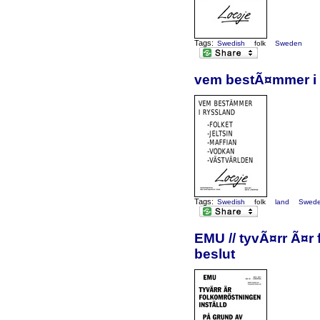
Tags:
Swedish
folk
Sweden
vem bestÃ¤mmer i Rys
Tags:
Swedish
folk
land
Swed
EMU // tyvÃ¤rr Ã¤r
beslut