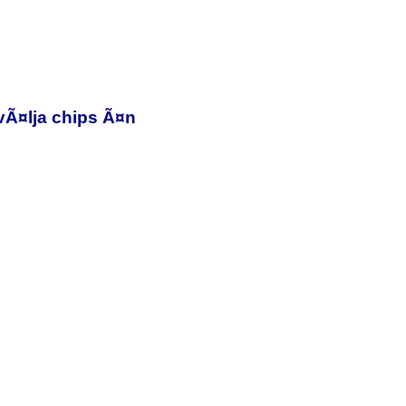
t vÃ¤lja chips Ã¤n