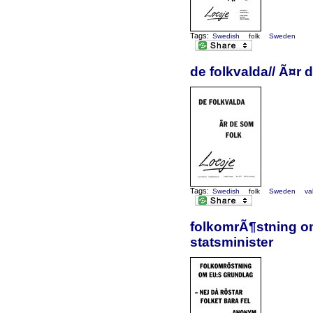
Tags:
Swedish
folk
Sweden
de folkvalda// Ã¤r 
Tags:
Swedish
folk
Sweden
va
folkomrÃ¶stning om
statsminister