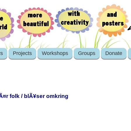
rs
Projects
Workshops
Groups
Donate
Ã¤r folk / blÃ¥ser omkring