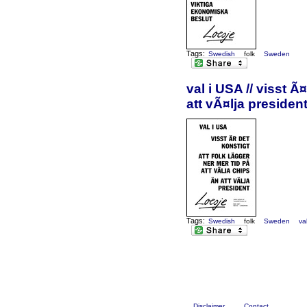
Tags:
Swedish
folk
Sweden
val i USA // visst Ã
att vÃ¤lja presiden
Tags:
Swedish
folk
Sweden
va
Disclaimer
Contact