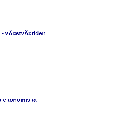
 / - vÃ¤stvÃ¤rlden
ga ekonomiska