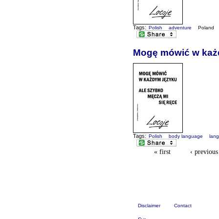
Tags:
Polish
adventure
Poland
Mogę mówić w każd
Tags:
Polish
body language
lan
« first
‹ previous
Disclaimer
Contact