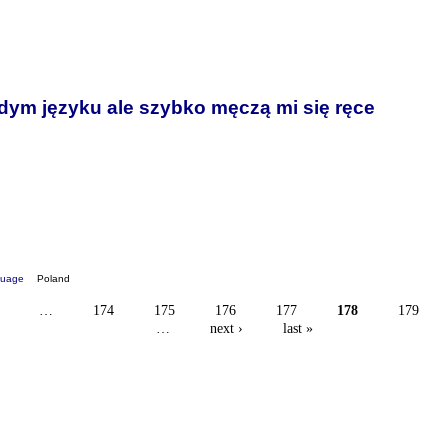
ym języku ale szybko męczą mi się ręce
guage
Poland
…
174
175
176
177
178
179
…
next ›
last »