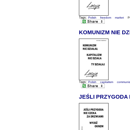
Tags:
Polish
freedom
market
P
KOMUNIZM NIE DZI
Tags:
Polish
capitalism
communi
JEŚLI PRZYGODA 