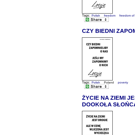
Tags:
Polish
freedom
freedom of
CZY BIEDNI ZAPO
Tags:
Polish
Poland
poverty
ŻYCIE NA ZIEMI 
DOOKOŁA SŁOŃC