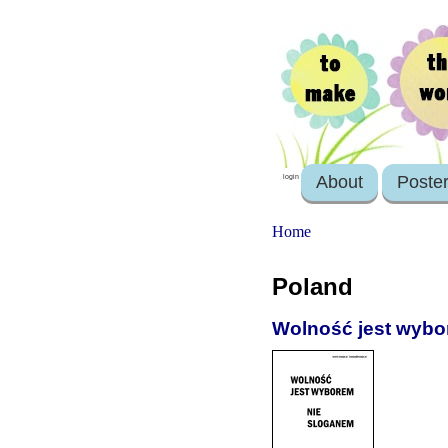
About
Poste
login
Home
Poland
Wolność jest wybo