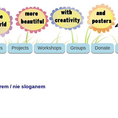
rs
Projects
Workshops
Groups
Donate
rem / nie sloganem