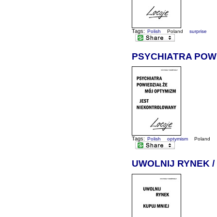
Tags:
Polish
Poland
surprise
PSYCHIATRA POW
Tags:
Polish
optymism
Poland
UWOLNIJ RYNEK /