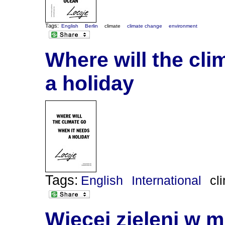
Tags:
English
Berlin
climate
climate change
environment
Where will the cli
a holiday
Tags:
English
International
cl
Więcej zieleni w m