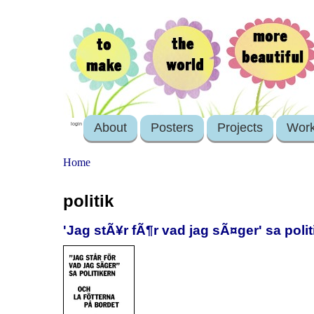
About
Posters
Projects
Wor
login
Home
politik
'Jag stÃ¥r fÃ¶r vad jag sÃ¤ger' sa poli