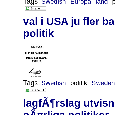
Tags:
Swedish
Europa
land
p
val i USA ju fler b
politik
Tags:
Swedish
politik
Swede
lagfÃ¶rslag utvis
oÃ¤rliga politiker