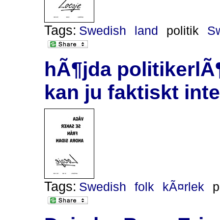
Tags:
Swedish
land
politik
S
hÃ¶jda politikerlÃ¶
kan ju faktiskt int
Tags:
Swedish
folk
kÃ¤rlek
p