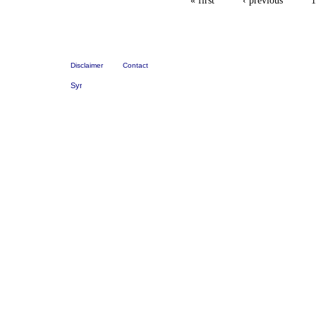
« first
‹ previous
1
Disclaimer
Contact