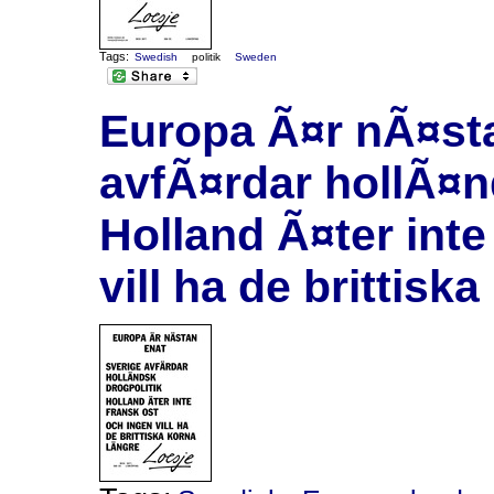
Tags:
Swedish
politik
Sweden
Europa Ã¤r nÃ¤sta
avfÃ¤rdar hollÃ¤n
Holland Ã¤ter inte
vill ha de brittisk