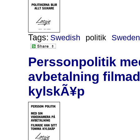
Tags:
Swedish
politik
Swede
Perssonpolitik me
avbetalning filma
kylskÃ¥p